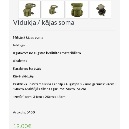
Vidukļa / kājas soma
Militārā kājas soma
Ietilpīga
Izgatavots no augstas kvalitātes materiāliem
6 kabatas
Karabīnes turētājs
Rāvējslēdzēji
Praktiska un ērta 2 siksnas ar cilpu Augšējās siksnas garums: 94cm -
140cm Apakšējās siksnas garums: 50cm - 90cm
Izmēri: apm. 31cm x 20cm x 13cm
Artikuls:
5450
19.00€