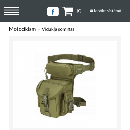
(
0
)
Ienākt sistēmā
Motociklam
Vidukļa somiņas
>