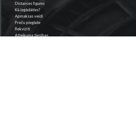
Distances līgums
Kā iegādāties?
Apmaksas veidi
Preču piegāde
Rekvizīti
Atteikuma tiesības
Privātuma politika
Krišjāņa Valdemāra iela 149-410, Rīga, Latvija
info@bismarks.lv
+371 28698866
-->