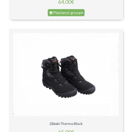
64.00€
Pievienot grozam
Zābaki Thermo Black
65.00€