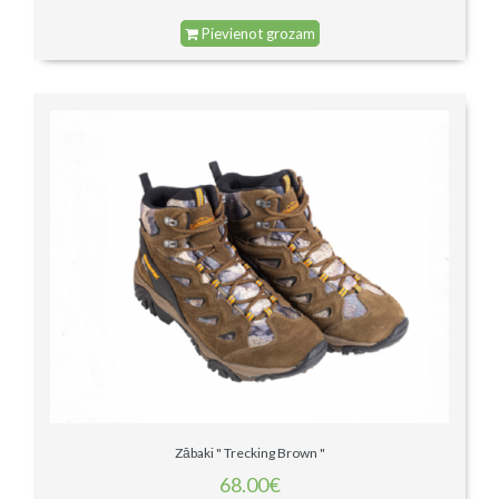
Pievienot grozam
Zābaki " Trecking Brown "
68.00€