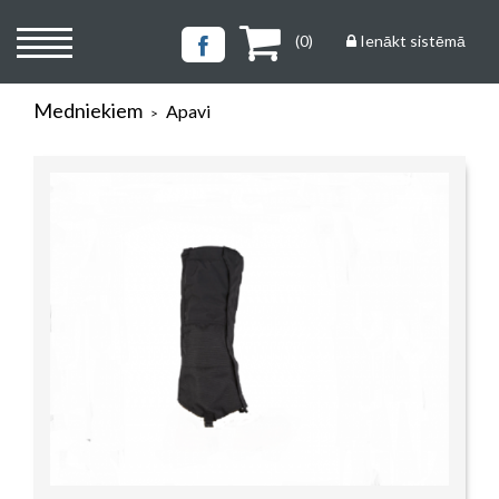
(
0
)
Ienākt sistēmā
Medniekiem
Apavi
>