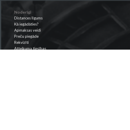
Noderīgi
Distances līgums
Kā iegādāties?
Apmaksas veidi
Preču piegāde
Rekvizīti
Atteikuma tiesības
Privātuma politika
Krišjāņa Valdemāra iela 149-410, Rīga, Latvija
info@bismarks.lv
+371 28698866