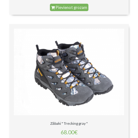
Pievienot grozam
Zābaki " Trecking gray "
68.00€