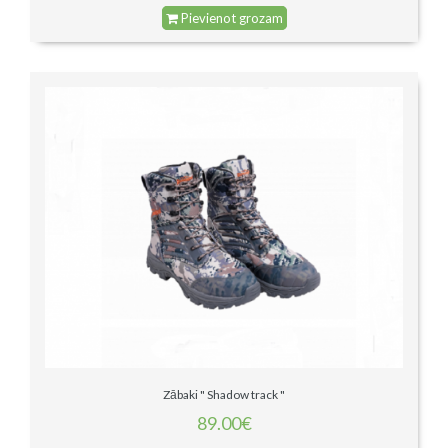
Pievienot grozam
Zābaki " Shadow track "
89.00€