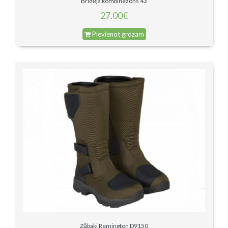
Bridēja kombinezons 43
27.00€
Pievienot grozam
Zābaki Remington D9150