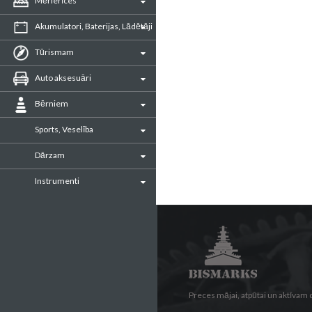
Mērierīces
Akumulatori, Baterijas, Lādētāji
Tūrismam
Auto aksesuāri
Bērniem
Sports, Veselība
Dārzam
Instrumenti
Preces mājai, atpūtai un aktīvam