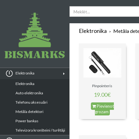
Elektronika
Metāla dete
>
Elektronika
Elektronika
Pinpointeris
Auto elektronika
19.00€
Telefonu aksesuāri
Pievienot
Metāla detektori
grozam
Power bankas
Televizora kronšteini / turētāji