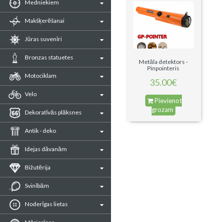
Medniekiem
Makšķerēšanai
Jūras suvenīri
Bronzas statuetes
Metāla detektors -
Pinpointeris
Motociklam
35.00€
Velo
Pievienot
grozam
Dekoratīvās plāksnes
Antik - deko
Idejas dāvanām
Bižutērija
Svinībām
Noderīgas lietas