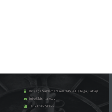
Krišjāņa Valdemāra iela 149-410, Rīga, Latvija
info@bismarks.lv
+371 28698866