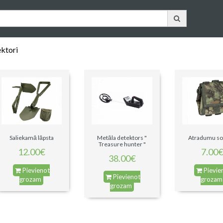
ktori
Saliekamā lāpsta
Metāla detektors "
Atradumu s
Treasure hunter "
12.00€
7.00
38.00€
Pievienot
Pievie
Pievienot
grozam
grozam
grozam