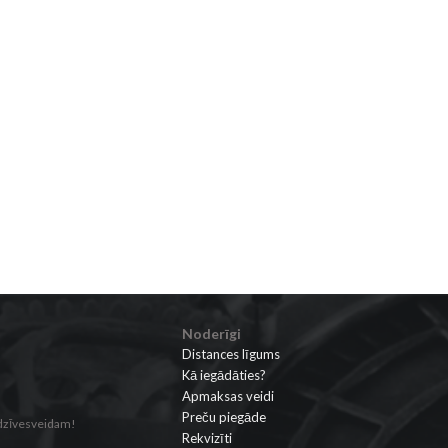
Noderīgi
Distances līgums
Kā iegādāties?
Apmaksas veidi
Preču piegāde
 dzīvesveidam!
Rekvizīti