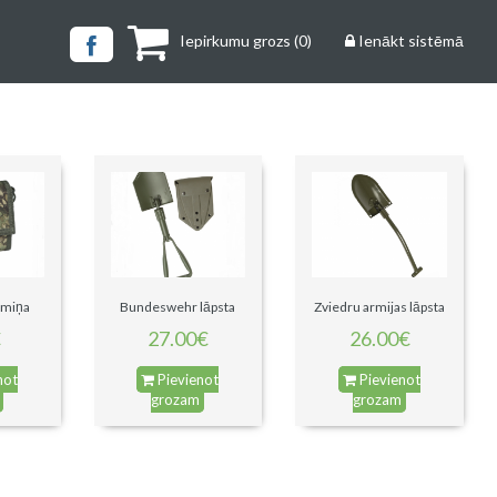
Iepirkumu grozs
(
0
)
Ienākt sistēmā
omiņa
Bundeswehr lāpsta
Zviedru armijas lāpsta
€
27.00€
26.00€
not
Pievienot
Pievienot
grozam
grozam