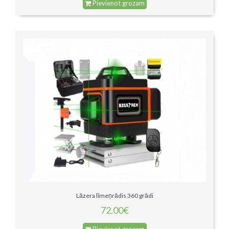
Pievienot grozam
Lāzera līmeņrādis 360 grādi
72.00€
Pievienot grozam