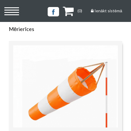
(
0
)
Ienākt sistēmā
Mērierīces