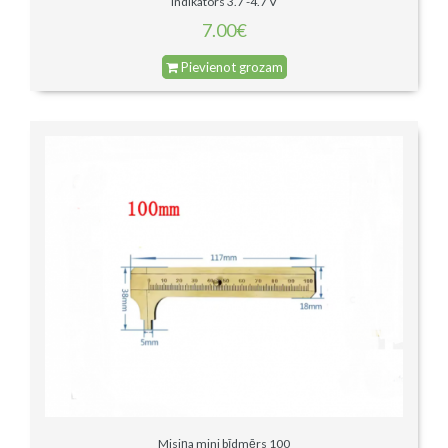
Indikators 3.7 -4.7 V
7.00€
Pievienot grozam
Misiņa mini bīdmērs 100