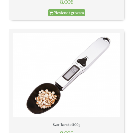
8.00€
Pievienot grozam
Svari karote 500g
9.00€