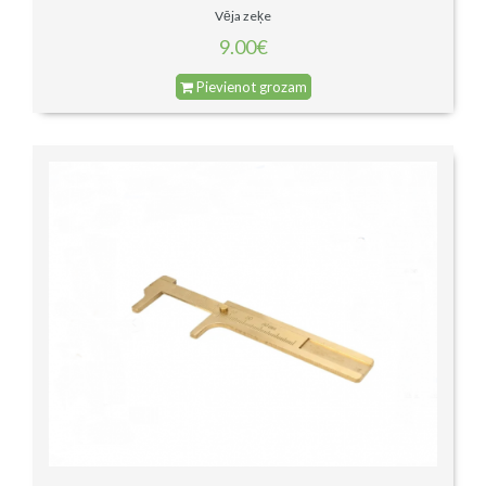
Vēja zeķe
9.00€
Pievienot grozam