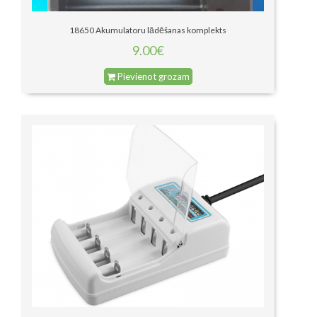
18650 Akumulatoru lādēšanas komplekts
9.00€
Pievienot grozam