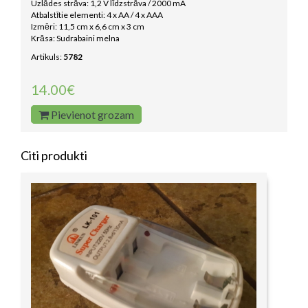
Uzlādes strāva: 1,2 V līdzstrāva / 2000 mA
Atbalstītie elementi: 4 x AA / 4 x AAA
Izmēri: 11,5 cm x 6,6 cm x 3 cm
Krāsa: Sudrabaini melna
Artikuls:
5782
14.00€
Pievienot grozam
Citi produkti