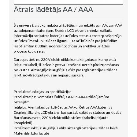
Ātrais lādētājs AA / AAA
Šis universālais akumulatoru lādētājs ir paredzēts gan AA, gan AAA
uzlādējamām baterijām. Skaidrs LCD ekrāns sniedz reāllaika
informāciju par katras baterijas uzlādes statusu, tostarp pašreizējo
uzlādes līmeni un uzlādes ilgumu. Tas arī brīdinās par jebkādām
iespējamām kļūdām, nodrošinot drošu un efektīvu uzlādes
procesu katru reizi.
Darbojas tieši no 220 V elektrotīkla kontaktligzdas ar komplektā
iekļauto kabeli, šī ierīce ir gatava lietošanai uzreiz pēc izņemšanas
no kastes. Aizsargājošs augšējais vāks pasargā baterijas uzlādes
laikā, novēršot putekļus un nejaušu saskari.
Produkta funkcijas un specifikācijas
Produkta tips: Kompakts lādētājs AA un AAA uzlādējamām
baterijām
Ietilpība: Vienlaikus uzlādē četras AA vai četras AAA baterijas
Displejs: Skaidrs LCD ekrāns, kas parāda uzlādes statusu un kļūdas
Barošanas avots: 220 V elektrotīkla strāva (kabelis iekļauts
komplektā)
Drošības funkcija: Augšējais vāks aizsargā baterijas uzlādes laikā
Materiāls: Izturīga abs