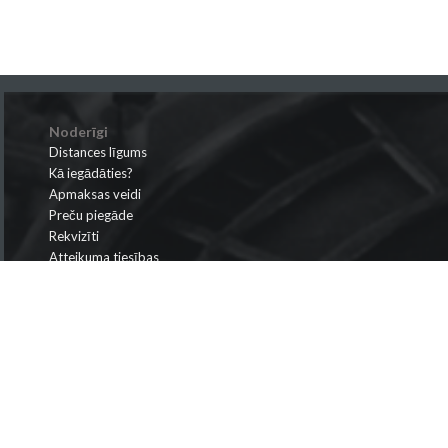
Noderīgi
Distances līgums
Kā iegādāties?
Apmaksas veidi
Preču piegāde
Rekvizīti
Atteikuma tiesības
Privātuma politika
Krišjāņa Valdemāra iela 149-410, Rīga, Latvija
info@bismarks.lv
+371 28698866