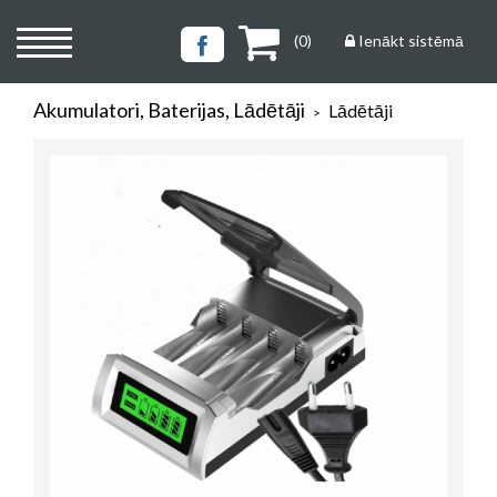
(
0
)
Ienākt sistēmā
Akumulatori, Baterijas, Lādētāji
Lādētāji
>