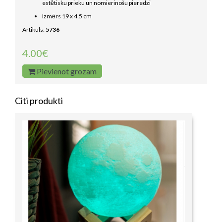
estētisku prieku un nomierinošu pieredzi
Izmērs 19 x 4,5 cm
Artikuls:
5736
4.00€
Pievienot grozam
Citi produkti