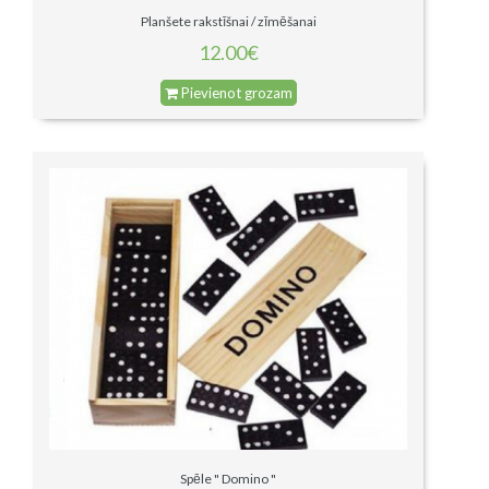
Planšete rakstīšnai / zīmēšanai
12.00€
Pievienot grozam
Spēle " Domino "