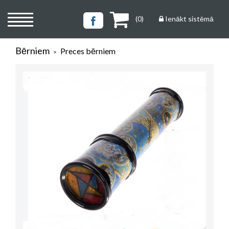
(
0
)
Ienākt sistēmā
Bērniem
Preces bērniem
>