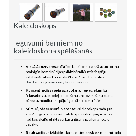
Kaleidoskops
Ieguvumi bērniem no
kaleidoskopa spēlēšanās
Vizuālās uztveres attīstība
: kaleidoskopa krāsu un formu
mainīgās kombinācijas palīdz bērnībā attīstīt spēju
salīdzināt, atšķirt un analizēt vizuālos elementus
thestemplayroom.com
gfwoodtoys.com
.
Koncentrācijas spēju uzlabošana
: nepieciešamība
fokusēties uz modeļa mainīšanu un novērošanu attīsta
bērna uzmanību un spēju ilgstoši koncentrēties.
Stimulējoša sensorā pieredze
: kaleidoskopa rada gan
vizuālu, gan taustes interaktīvu pieredzi – pagriešanas
radītais skaņu efekts vai kustināšana papildina rotaļu
aspektu.
Relaksācija un izklaide
: skaistie, simetriskie zīmējumi rada