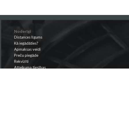
Noderīgi
Distances līgums
Kā iegādāties?
Apmaksas veidi
Preču piegāde
Rekvizīti
Atteikuma tiesības
Privātuma politika
Krišjāņa Valdemāra iela 149-410, Rīga, Latvija
info@bismarks.lv
+371 28698866